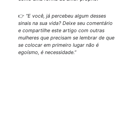
👉 
“E você, já percebeu algum desses 
sinais na sua vida? Deixe seu comentário 
e compartilhe este artigo com outras 
mulheres que precisam se lembrar de que 
se colocar em primeiro lugar não é 
egoísmo, é necessidade.”
Inspiração
✨ 
Conteúdo que inspira, produtos que 
transformam. Um espaço feito Pra Mulher 
que sonha, luta e conquista.
Propósito
✨ Inspirar, fortalecer e apoiar mulheres 
reais em todas as fases da vida, com fé, 