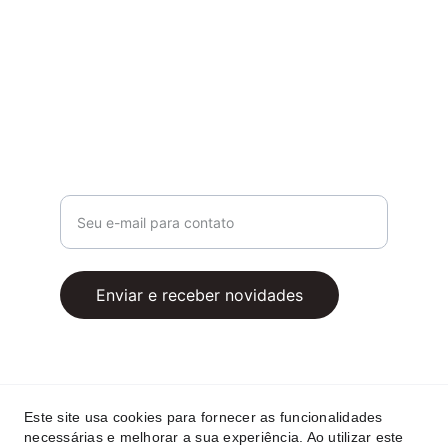
propósito e acolhimento.
Contato
admin@digitalmindgroup.com
+55 11 971213541
Insira seu e-mail aqui
Enviar e receber novidades
Este site usa cookies para fornecer as funcionalidades
necessárias e melhorar a sua experiência. Ao utilizar este