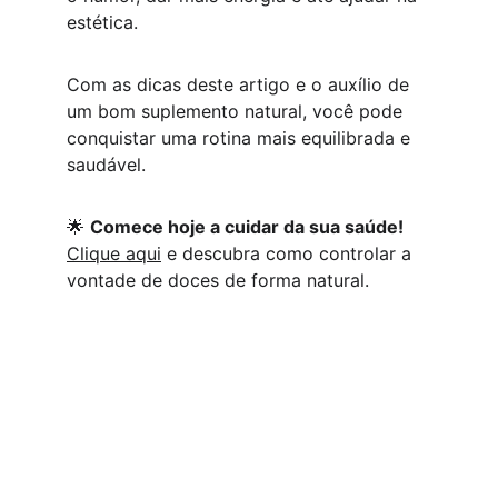
estética.
Com as dicas deste artigo e o auxílio de 
um bom suplemento natural, você pode 
conquistar uma rotina mais equilibrada e 
saudável.
🌟 
Comece hoje a cuidar da sua saúde!
Clique aqui
 e descubra como controlar a 
vontade de doces de forma natural.
Inspiração
✨ 
Conteúdo que inspira, produtos que 
transformam. Um espaço feito Pra Mulher 
que sonha, luta e conquista.